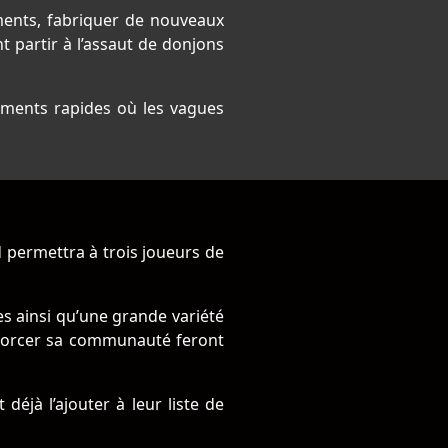
ments, fabriquer de nouveaux
t partir à l’assaut de donjons
ements rapides où les vagues
 permettra à trois joueurs de
s ainsi qu’une grande variété
enforcer sa communauté feront
éjà l’ajouter à leur liste de