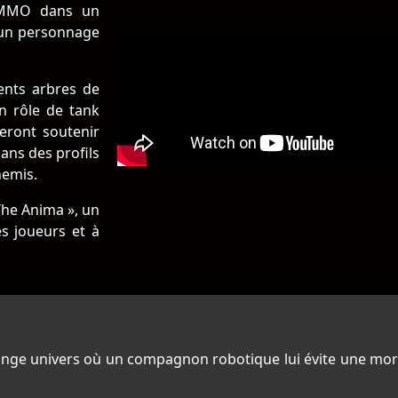
e MMO dans un
 un personnage
ents arbres de
un rôle de tank
reront soutenir
dans des profils
nemis.
The Anima », un
es joueurs et à
range univers où un compagnon robotique lui évite une mort