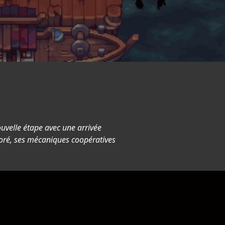
ouvelle étape avec une arrivée
oré, ses mécaniques coopératives