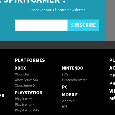
Inscrivez-vous à notre newsletter
PLATFORMES
P
AC
XBOX
NINTENDO
T
Xbox One
3DS
Xbox Series S/X
Nintendo Switch
PR
Xbox Series X
PC
VI
PLAYSTATION
MOBILE
ER
M
PlayStation 4
Android
PlayStation 5
iOS
PlayStation Vita