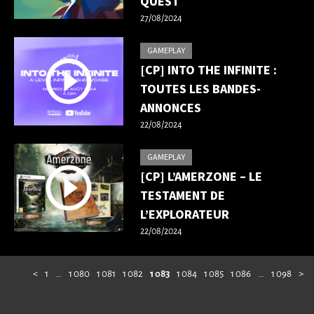
QUEST
27/08/2024
GAMEPLAY
[CP] INTO THE INFINITE :
TOUTES LES BANDES-
ANNONCES
22/08/2024
GAMEPLAY
[CP] L’AMERZONE – LE
TESTAMENT DE
L’EXPLORATEUR
22/08/2024
<
1
…
1 080
1 081
1 082
1 083
1 084
1 085
1 086
…
1 098
>