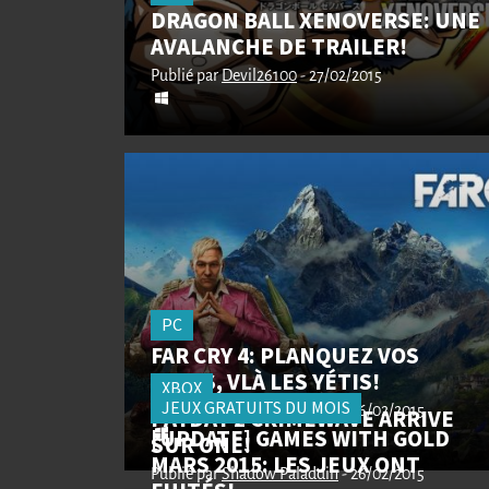
DRAGON BALL XENOVERSE: UNE
AVALANCHE DE TRAILER!
Publié par
Devil26100
- 27/02/2015
PC
FAR CRY 4: PLANQUEZ VOS
YACKS, VLÀ LES YÉTIS!
XBOX
JEUX GRATUITS DU MOIS
Publié par
PAYDAY 2 CRIMEWAVE ARRIVE
Shadow Paladdin
- 26/02/2015
[UPDATE] GAMES WITH GOLD
SUR ONE!
MARS 2015: LES JEUX ONT
Publié par
Shadow Paladdin
- 26/02/2015