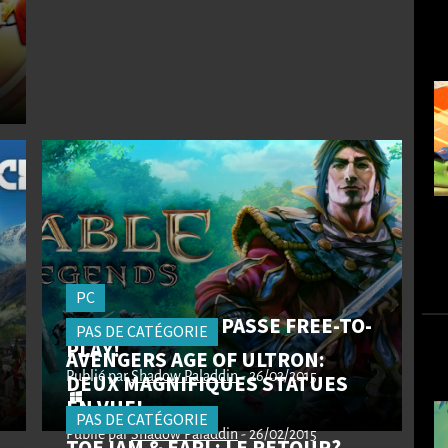
PC
FABLE LEGENDS PASSE FREE-TO-
PAS DE CATÉGORIE
PLAY!
AVENGERS AGE OF ULTRON:
Publié par
DEUX MAGNIFIQUES STATUES
Shadow Paladdin
- 26/02/2015
EN VUE!
PAS DE CATÉGORIE
Publié par
Shadow Paladdin
- 26/02/2015