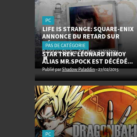
PC
LIFE IS STRANGE: SQUARE-ENIX
ANNONCE DU RETARD SUR
L'ÉPISODE 2
PAS DE CATÉGORIE
Publié par
STAR TREK: LÉONARD NIMOY
Shadow Paladdin
- 27/02/2015
ALIAS MR.SPOCK EST DÉCÉDÉ...
Publié par
Shadow Paladdin
- 27/02/2015
PC