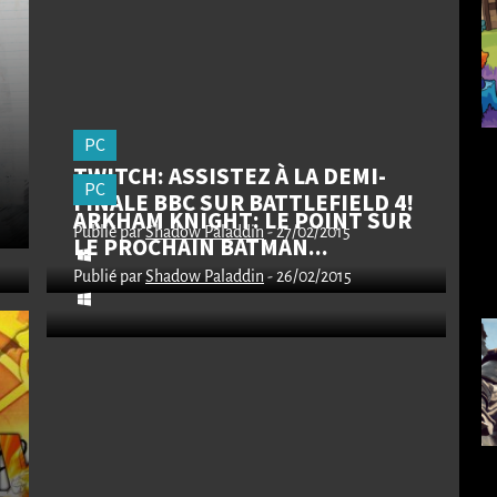
PC
TWITCH: ASSISTEZ À LA DEMI-
PC
FINALE BBC SUR BATTLEFIELD 4!
ARKHAM KNIGHT: LE POINT SUR
Publié par
Shadow Paladdin
- 27/02/2015
LE PROCHAIN BATMAN...
Publié par
Shadow Paladdin
- 26/02/2015