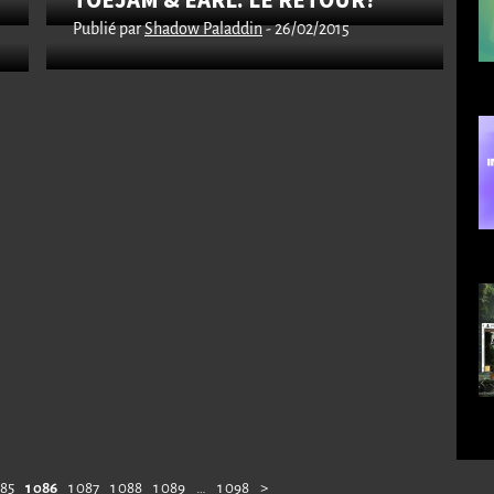
TOEJAM & EARL: LE RETOUR?
Publié par
Shadow Paladdin
- 26/02/2015
085
1 086
1 087
1 088
1 089
…
1 098
>