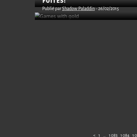
FUITÉS!
Publié par
Shadow Paladdin
- 26/02/2015
<
1
…
1 083
1 084
1 